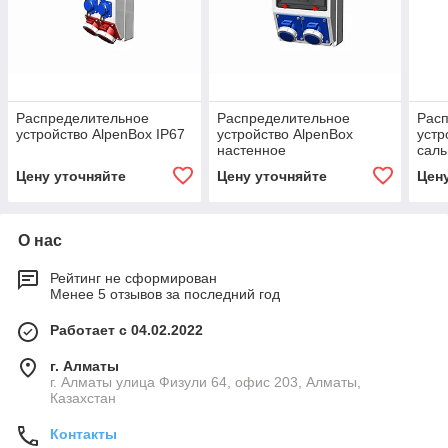
Распределительное
Распределительное
Рас
устройство AlpenBox IP67
устройство AlpenBox
устр
настенное
саль
розе
Цену уточняйте
Цену уточняйте
Цен
О нас
Рейтинг не сформирован
Менее 5 отзывов за последний год
Работает с 04.02.2022
г. Алматы
г. Алматы улица Физули 64, офис 203, Алматы,
Казахстан
Контакты