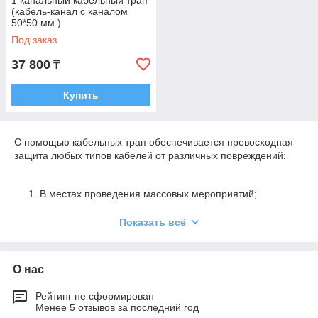
1 канальный кабельный трап
(кабель-канал с каналом
50*50 мм.)
Под заказ
37 800
₸
Купить
С помощью кабельных трап обеспечивается превосходная
защита любых типов кабелей от различных повреждений:
В местах проведения массовых мероприятий;
На ремонтно-строительных объектах;
Показать всё
В производственных цехах;
При любых случаях временной прокладки кабеля;
О нас
В местах, где возможен заезд авто.
Рейтинг не сформирован
Менее 5 отзывов за последний год