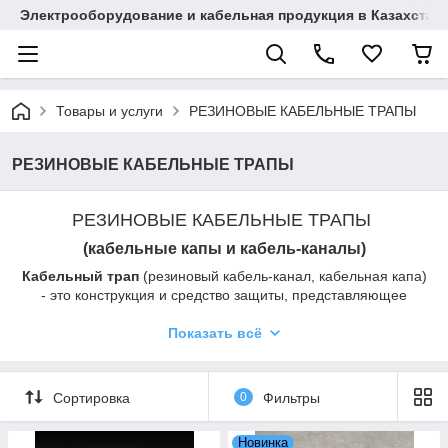
Электрооборудование и кабельная продукция в Казахстан
Товары и услуги
РЕЗИНОВЫЕ КАБЕЛЬНЫЕ ТРАПЫ
РЕЗИНОВЫЕ КАБЕЛЬНЫЕ ТРАПЫ
РЕЗИНОВЫЕ КАБЕЛЬНЫЕ ТРАПЫ
(кабельные капы и кабель-каналы)
Кабельный трап
(резиновый кабель-канал, кабельная капа)
- это конструкция и средство защиты, представляющее
собой поддон с крышкой для укладки и защиты кабелей,
проводов, шлангов, шнуров от механических повреждений.
Показать всё
Кабельные капы выдерживают большие нагрузки и
эффективно защищают элементы проводки там, где сильно
повышен риск их возможного повреждения вследствие
Сортировка
0
Фильтры
механических воздействий или погодных условий.
Новинка