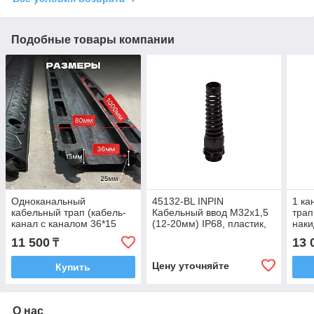
Подобные товары компании
Одноканальный
45132-BL INPIN
1 ка
кабельный трап (кабель-
Кабельный ввод М32х1,5
трап
канал с каналом 36*15
(12-20мм) IP68, пластик,
наки
мм.)
черный, c защитой кабеля
мм)
11 500
13 
₸
Цену уточняйте
Купить
О нас