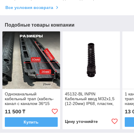
Все условия возврата
Подобные товары компании
Одноканальный
45132-BL INPIN
1 ка
кабельный трап (кабель-
Кабельный ввод М32х1,5
трап
канал с каналом 36*15
(12-20мм) IP68, пластик,
наки
мм.)
черный, c защитой кабеля
мм)
11 500
13 
₸
Цену уточняйте
Купить