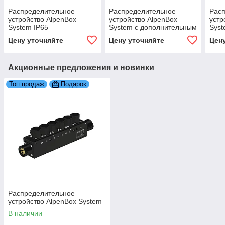
Распределительное
Распределительное
Рас
устройство AlpenBox
устройство AlpenBox
устр
System IP65
System с дополнительным
Syst
контактом PE
Цену уточняйте
Цену уточняйте
Цен
Акционные предложения и новинки
Топ продаж
Подарок
Распределительное
устройство AlpenBox System
В наличии