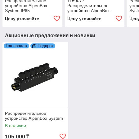
Распределительное
1150077
Рас
устройство AlpenBox
Распределительное
устр
System IP65
устройство AlpenBox
Syst
System с дополнительным
конт
Цену уточняйте
Цену уточняйте
Цен
контактом PE
Акционные предложения и новинки
Топ продаж
Подарок
Распределительное
устройство AlpenBox System
В наличии
105 000
₸