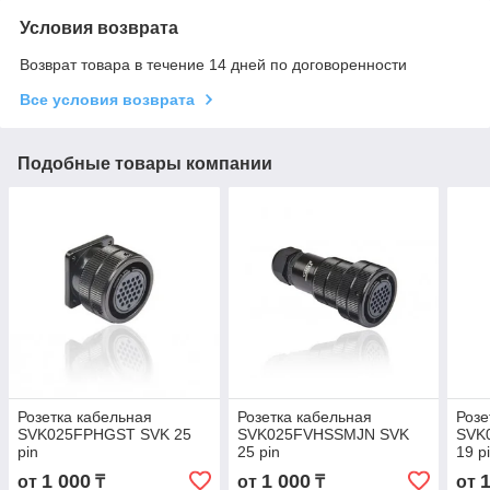
Условия возврата
Возврат товара в течение 14 дней по договоренности
Все условия возврата
Подобные товары компании
Розетка кабельная
Розетка кабельная
Розе
SVK025FPHGST SVK 25
SVK025FVHSSMJN SVK
SVK
pin
25 pin
19 p
1 000
1 000
от
₸
от
₸
от