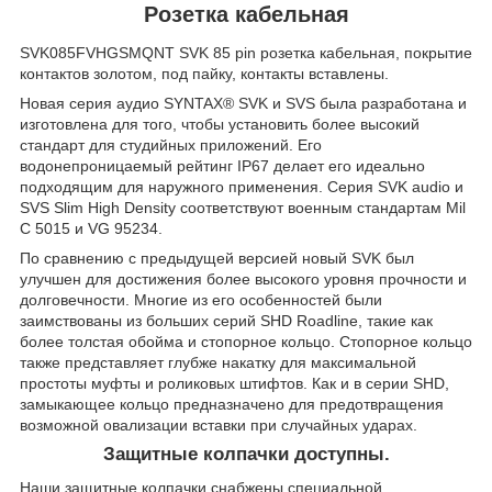
Розетка кабельная
SVK085FVHGSMQNT SVK 85 pin розетка кабельная, покрытие
контактов золотом, под пайку, контакты вставлены.
Новая серия аудио SYNTAX® SVK и SVS была разработана и
изготовлена для того, чтобы установить более высокий
стандарт для студийных приложений. Его
водонепроницаемый рейтинг IP67 делает его идеально
подходящим для наружного применения. Серия SVK audio и
SVS Slim High Density соответствуют военным стандартам Mil
C 5015 и VG 95234.
По сравнению с предыдущей версией новый SVK был
улучшен для достижения более высокого уровня прочности и
долговечности. Многие из его особенностей были
заимствованы из больших серий SHD Roadline, такие как
более толстая обойма и стопорное кольцо. Стопорное кольцо
также представляет глубже накатку для максимальной
простоты муфты и роликовых штифтов. Как и в серии SHD,
замыкающее кольцо предназначено для предотвращения
возможной овализации вставки при случайных ударах.
Защитные колпачки доступны.
Наши защитные колпачки снабжены специальной