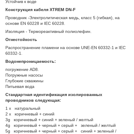
Устойчив к воде
Конструкция кабеля XTREM DN-F
Проводник -Электролитическая медь, класс 5 (гибкая), на
основе EN 60228 и IEC 60228.
Изоляция - Термореактивный полиолефин.
Огнестойкость
Распространение пламени на основе UNE-EN 60332-1 и IEC
60332-1.
Водонепроницаемость:
погружение AD8.
Погружные насосы
Глубокие скважины
Питьевая вода
Стандартная идентификация изолированных
проводников следующая:
1 х натуральный
2 х коричневый + синий
3g коричневый + синий + зеленый / желтый
4g коричневый + черный + серый + зеленый / желтый
5g коричневый + черный + серый + синий + зеленый /