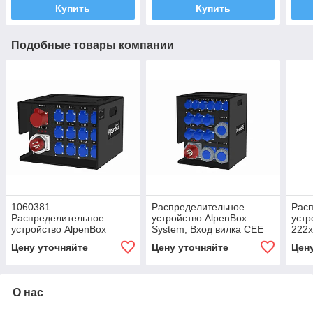
Купить
Купить
Подобные товары компании
1060381
Распределительное
Рас
Распределительное
устройство AlpenBox
устр
устройство AlpenBox
System, Вход вилка CEE
222
System на 32Ампер
125А/5р
Цену уточняйте
Цену уточняйте
Цен
О нас