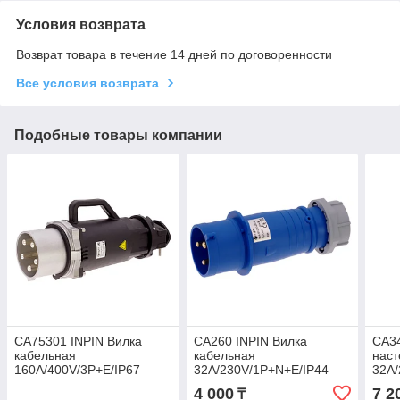
Условия возврата
Возврат товара в течение 14 дней по договоренности
Все условия возврата
Подобные товары компании
CA75301 INPIN Вилка
CA260 INPIN Вилка
CA34
кабельная
кабельная
наст
160A/400V/3P+E/IP67
32A/230V/1P+N+E/IP44
32A/
4 000
7 2
₸