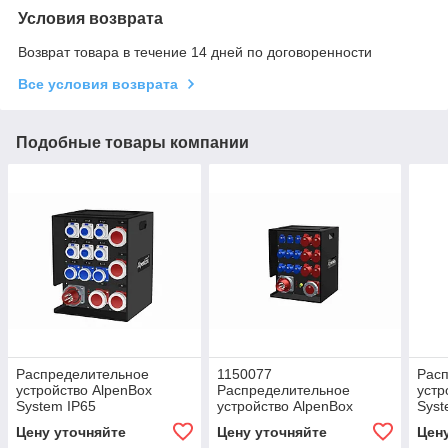
Условия возврата
Возврат товара в течение 14 дней по договоренности
Все условия возврата
Подобные товары компании
Распределительное
1150077
Рас
устройство AlpenBox
Распределительное
устр
System IP65
устройство AlpenBox
Syst
System с дополнительным
конт
Цену уточняйте
Цену уточняйте
Цен
контактом PE