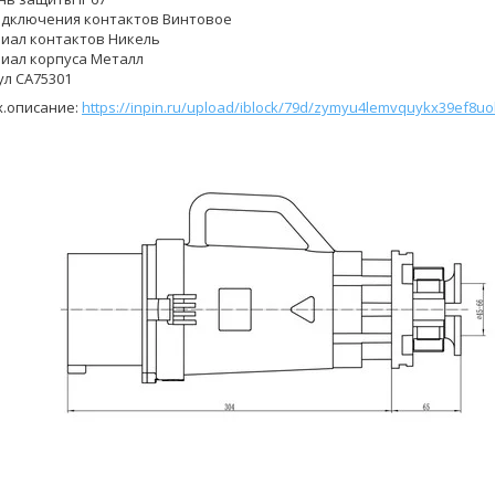
одключения контактов Винтовое
иал контактов Никель
иал корпуса Металл
ул CA75301
х.описание:
https://inpin.ru/upload/iblock/79d/zymyu4lemvquykx39ef8u