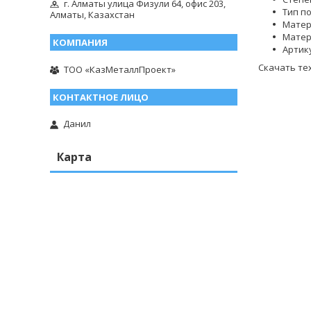
г. Алматы улица Физули 64, офис 203,
Тип п
Алматы, Казахстан
Матер
Матер
Артик
Скачать те
ТОО «КазМеталлПроект»
Данил
Карта