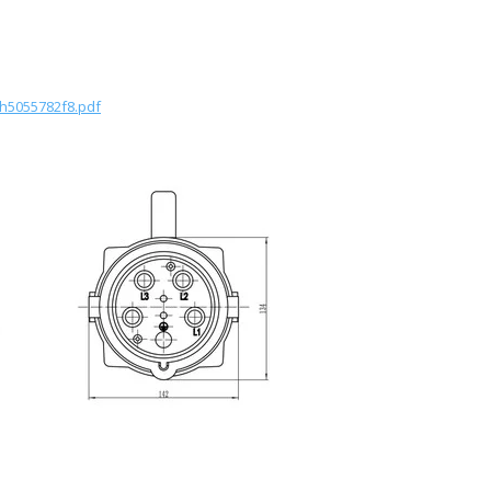
oh5055782f8.pdf