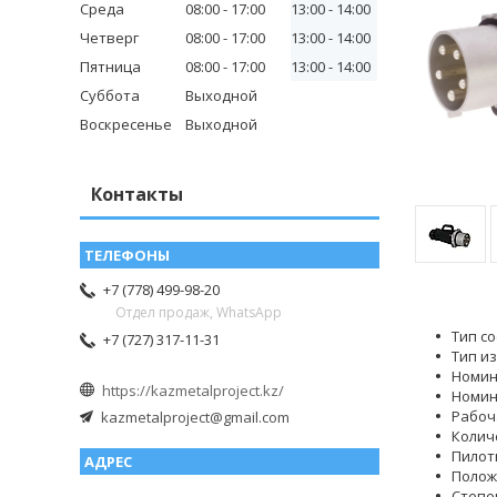
Среда
08:00
17:00
13:00
14:00
Четверг
08:00
17:00
13:00
14:00
Пятница
08:00
17:00
13:00
14:00
Суббота
Выходной
Воскресенье
Выходной
Контакты
+7 (778) 499-98-20
Отдел продаж, WhatsApp
Тип с
+7 (727) 317-11-31
Тип и
Номин
https://kazmetalproject.kz/
Номин
Рабоч
kazmetalproject@gmail.com
Колич
Пилот
Полож
Степе