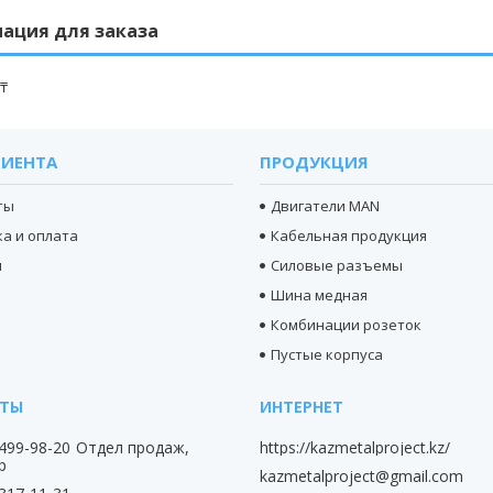
ация для заказа
 ₸
ЛИЕНТА
ПРОДУКЦИЯ
ты
Двигатели MAN
а и оплата
Кабельная продукция
ы
Силовые разъемы
Шина медная
Комбинации розеток
Пустые корпуса
 499-98-20
Отдел продаж,
https://kazmetalproject.kz/
p
kazmetalproject@gmail.com