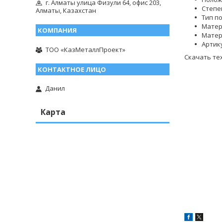
г. Алматы улица Физули 64, офис 203,
Степе
Алматы, Казахстан
Тип п
Матер
Матер
Артик
ТОО «КазМеталлПроект»
Скачать те
Данил
Карта