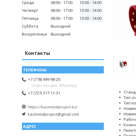
Среда
08:00
17:00
13:00
14:00
Четверг
08:00
17:00
13:00
14:00
Пятница
08:00
17:00
13:00
14:00
Суббота
Выходной
Воскресенье
Выходной
Контакты
+7 (778) 499-98-20
Отдел продаж, WhatsApp
Станд
+7 (727) 317-11-31
Тип с
Тип и
https://kazmetalproject.kz/
Номин
Номин
kazmetalproject@gmail.com
Рабоч
Колич
Пилот
Полож