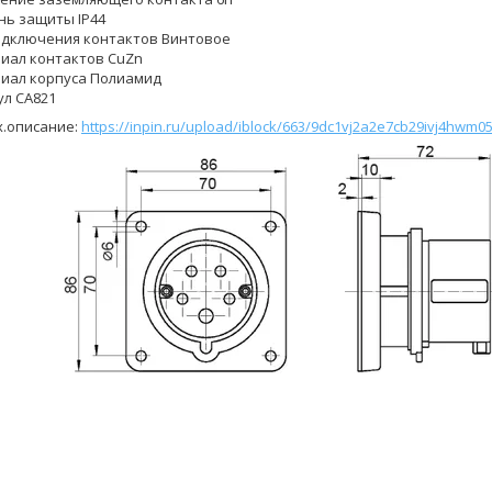
нь защиты IP44
одключения контактов Винтовое
иал контактов CuZn
иал корпуса Полиамид
ул CA821
х.описание:
https://inpin.ru/upload/iblock/663/9dc1vj2a2e7cb29ivj4hwm0