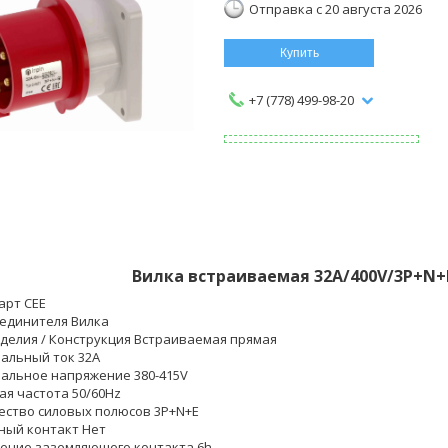
Отправка с 20 августа 2026
Купить
+7 (778) 499-98-20
Вилка встраиваемая 32A/400V/3P+N+E
арт CEE
оединителя Вилка
зделия / Конструкция Встраиваемая прямая
альный ток 32A
альное напряжение 380-415V
ая частота 50/60Hz
ество силовых полюсов 3P+N+E
ный контакт Нет
ение заземляющего контакта 6h