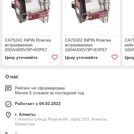
CA75241 INPIN Розетка
CA75302 INPIN Розетка
CA75
встраиваемая
встраиваемая
кабе
200A/400V/3P+E/IP67
160A/400V/3P+E/IP67
160A
Цену уточняйте
Цену уточняйте
Цен
О нас
Рейтинг не сформирован
Менее 5 отзывов за последний год
Работает с 04.02.2022
г. Алматы
г. Алматы улица Физули 64, офис 203, Алматы,
Казахстан