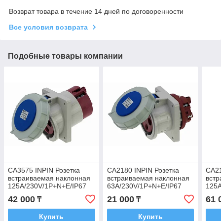
Возврат товара в течение 14 дней по договоренности
Все условия возврата
Подобные товары компании
CA3575 INPIN Розетка
CA2180 INPIN Розетка
CA21
встраиваемая наклонная
встраиваемая наклонная
встр
125A/230V/1P+N+E/IP67
63A/230V/1P+N+E/IP67
125A
фланец 110x114
фланец 106x110
фла
42 000
21 000
61 
₸
₸
Купить
Купить