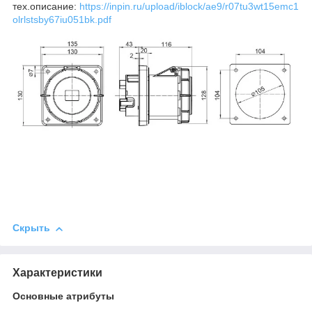
тех.описание:
https://inpin.ru/upload/iblock/ae9/r07tu3wt15emc1
olrlstsby67iu051bk.pdf
Скрыть
Характеристики
Основные атрибуты