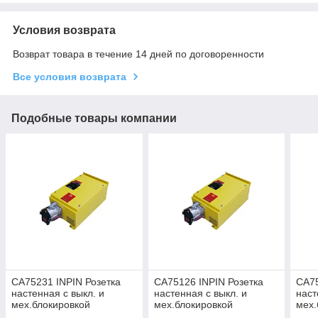
Условия возврата
Возврат товара в течение 14 дней по договоренности
Все условия возврата
Подобные товары компании
CA75231 INPIN Розетка
CA75126 INPIN Розетка
CA75
настенная с выкл. и
настенная с выкл. и
наст
мех.блокировкой
мех.блокировкой
мех.
200A/400V/3P+E/IP65
400A/400V/3P+N+E/IP65
250A