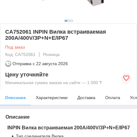
CA752061 INPIN Вилка встраиваемая
200A/400V/3P+N+E/IP67
Под заказ
Код: CA752061
Розница
Отправка с
22 августа 2026
Цену уточняйте
Минимальная сумма заказа на сайте — 1 000 ₸
Описание
Характеристики
Доставка
Оплата
Усл
Описание
INPIN Вилка встраиваемая 200A/400V/3P+N+E/IP67
Тип соединителя Вилка