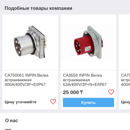
Подобные товары компании
CA750061 INPIN Вилка
CA3658 INPIN Вилка
CA75
встраиваемая
встраиваемая
вст
400A/400V/3P+E/IP67
63A/400V/3P+N+E/IP67
400A
фланец 106x110
25 000
₸
Цену уточняйте
Цен
Купить
О нас