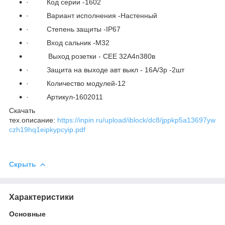
· Код серии -1602
· Вариант исполнения -Настенный
· Степень защиты -IP67
· Вход сальник -M32
Выход розетки - CEE 32А4п380в
· Защита на выходе авт выкл - 16А/3p -2шт
· Количество модулей-12
· Артикул-1602011
Скачать
тех.описание:
https://inpin.ru/upload/iblock/dc8/jppkp5a13697yw
czh19hq1eipkypcyip.pdf
Скрыть
Характеристики
Основные