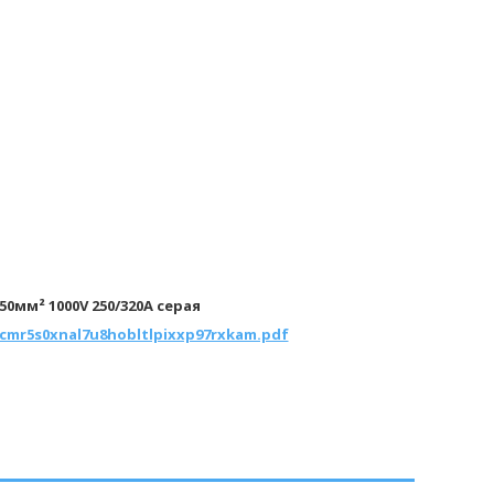
0мм² 1000V 250/320А серая
/scmr5s0xnal7u8hobltlpixxp97rxkam.pdf