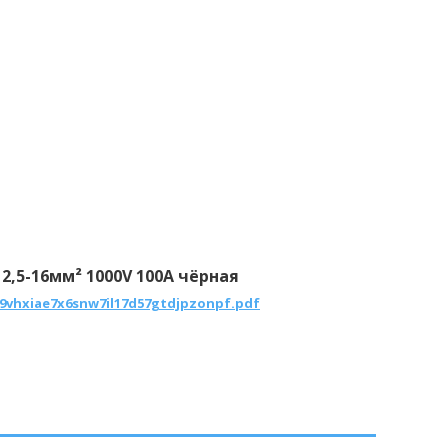
,5-16мм² 1000V 100А чёрная
/i9vhxiae7x6snw7il17d57gtdjpzonpf.pdf