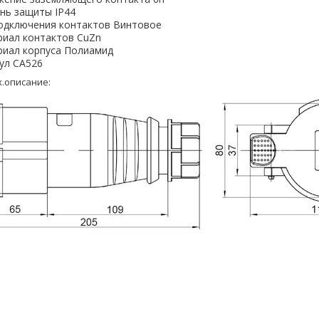
нь защиты IP44
одключения контактов Винтовое
иал контактов CuZn
иал корпуса Полиамид
ул CA526
х.описание: