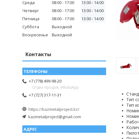
Среда
08:00
17:00
13:00
14:00
Четверг
08:00
17:00
13:00
14:00
Пятница
08:00
17:00
13:00
14:00
Суббота
Выходной
Воскресенье
Выходной
Контакты
+7 (778) 499-98-20
Отдел продаж, WhatsApp
Станд
+7 (727) 317-11-31
Тип с
Тип и
https://kazmetalproject.kz/
Номин
Номин
kazmetalproject@gmail.com
Рабоч
Колич
Пилот
Полож