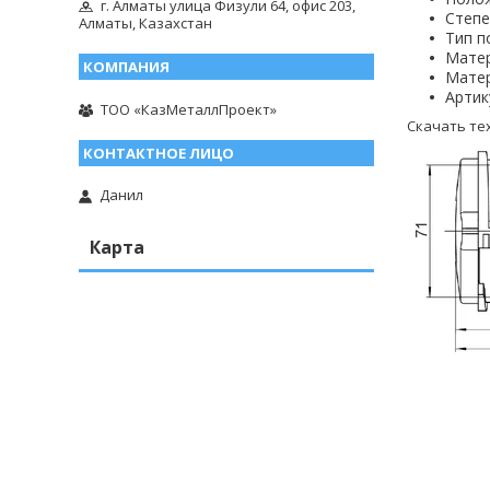
г. Алматы улица Физули 64, офис 203,
Степе
Алматы, Казахстан
Тип п
Матер
Матер
Артик
ТОО «КазМеталлПроект»
Скачать те
Данил
Карта