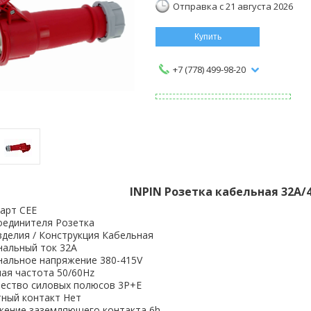
Отправка с 21 августа 2026
Купить
+7 (778) 499-98-20
INPIN Розетка кабельная 32A/4
арт CEE
оединителя Розетка
зделия / Конструкция Кабельная
альный ток 32A
альное напряжение 380-415V
ая частота 50/60Hz
ество силовых полюсов 3P+E
ный контакт Нет
ение заземляющего контакта 6h