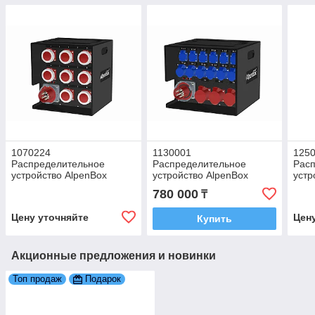
1070224
1130001
125
Распределительное
Распределительное
Рас
устройство AlpenBox
устройство AlpenBox
устр
System 125Ампер
System на 63Ампер
Sys
780 000
₸
Цену уточняйте
Цен
Купить
Акционные предложения и новинки
Топ продаж
Подарок