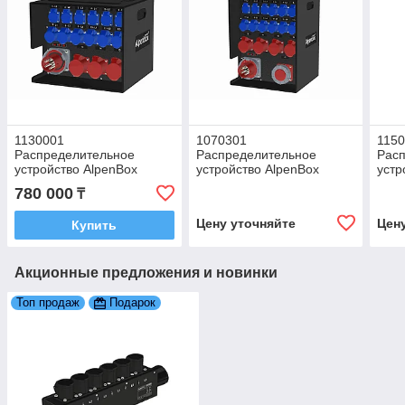
1130001
1070301
115
Распределительное
Распределительное
Рас
устройство AlpenBox
устройство AlpenBox
устр
System на 63Ампер
System 125Ампер
Sys
780 000
₸
Цену уточняйте
Цен
Купить
Акционные предложения и новинки
Топ продаж
Подарок