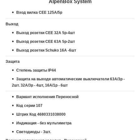
AlpenBox System
Вход вилка CEE 125A/5p
Выход
Выход розетки СЕЕ 32А 5р-4шт
Выход розетки СЕЕ 63А 5р-2шт
Выход розетки Schuko 16А -6шт
Защита
Степень защиты IP44
Защита на выходе
автоматические выключатели 63А/3p -
2шт. 32A/3p - 4шт, 16
A/1p - 6шт
Вариант исполнения Переносной
Код серии 107
Штрих Код 4680331038000
Индикация - без мультиметра
Светодиоды - 3шт.