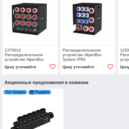
1370014
Распределительное
115
Распределительное
устройство AlpenBox
Рас
устройство AlpenBox
System IP65
устр
400Ампер 260квт
Syst
Цену уточняйте
Цену уточняйте
Цен
конт
Акционные предложения и новинки
Топ продаж
Подарок